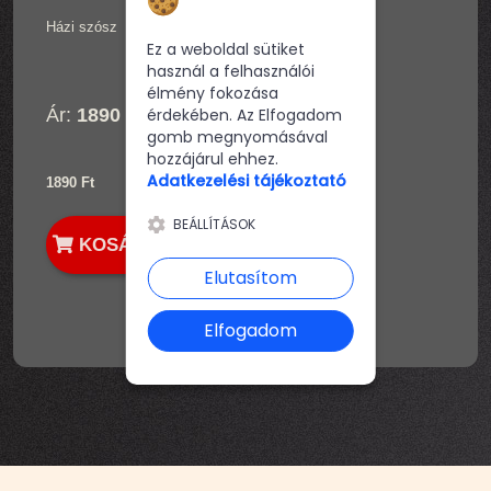
sütikhez
Házi szósz
Ez a weboldal sütiket
használ a felhasználói
élmény fokozása
Ár:
1890 Ft
érdekében. Az Elfogadom
gomb megnyomásával
hozzájárul ehhez.
Adatkezelési tájékoztató
1890 Ft
BEÁLLÍTÁSOK
KOSÁRBA
Elutasítom
Elfogadom