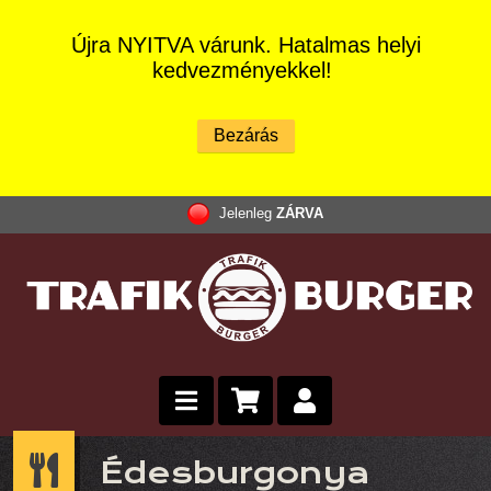
Újra NYITVA várunk. Hatalmas helyi
kedvezményekkel!
Jelenleg
ZÁRVA
Édesburgonya