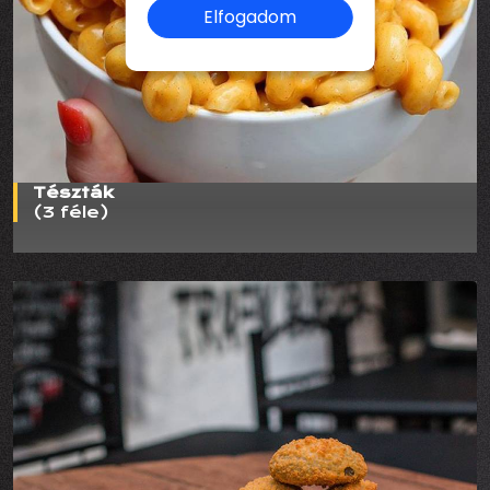
Elfogadom
Tészták
(3 féle)