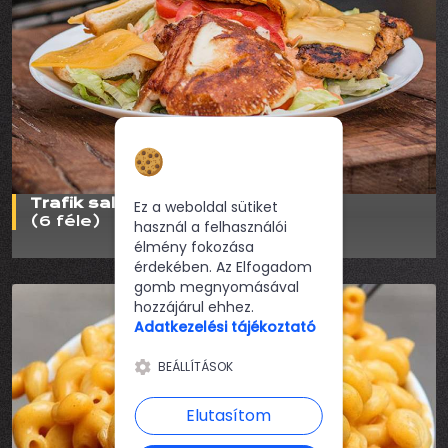
Hozzájárulás a
sütikhez
Trafik saláták
Ez a weboldal sütiket
(6 féle)
használ a felhasználói
élmény fokozása
érdekében. Az Elfogadom
gomb megnyomásával
hozzájárul ehhez.
Adatkezelési tájékoztató
BEÁLLÍTÁSOK
Elutasítom