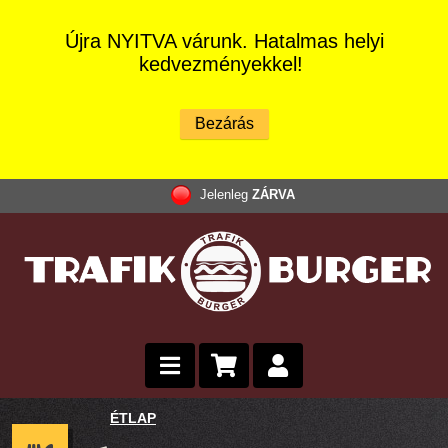
Újra NYITVA várunk. Hatalmas helyi
kedvezményekkel!
Jelenleg
ZÁRVA
ÉTLAP