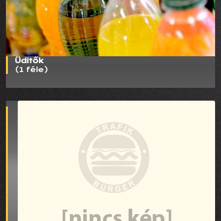
Üditők
(1 féle)