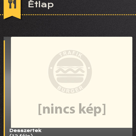
Étlap
Desszertek