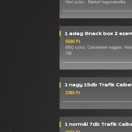
Házi szósz , Rántott hagymakarika
1 adag Snack box 2 sze
5590 Ft
BBQ szósz, Camambert nuggets, Házi sz
7db
1 nagy 15db Trafik Csibe
2365 Ft
1 normál 7db Trafik Csib