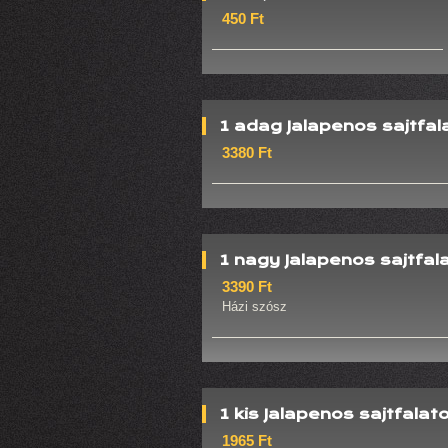
450 Ft
1 adag Jalapenos sajtfal
3380 Ft
1 nagy Jalapenos sajtfal
3390 Ft
Házi szósz
1 kis Jalapenos sajtfalat
1965 Ft