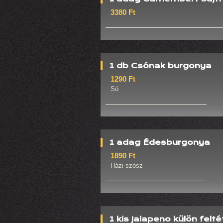
3380 Ft
1 db Csónak burgonya
1290 Ft
Só
1 adag Édesburgonya
1890 Ft
Házi szósz
1 kis Jalapeno külön felté