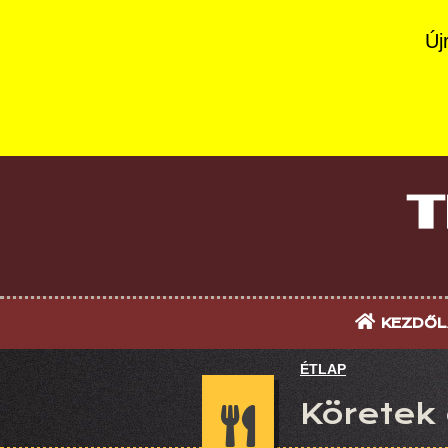
Új
KEZDŐL
ÉTLAP
Köretek