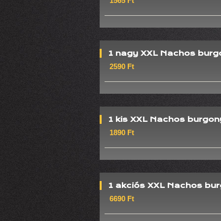
1565 Ft
1 nagy XXL Nachos burg
2590 Ft
1 kis XXL Nachos burgo
1890 Ft
1 akciós XXL Nachos burg
6690 Ft