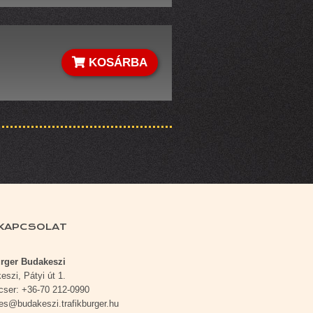
KOSÁRBA
KAPCSOLAT
urger Budakeszi
szi, Pátyi út 1.
ser: +36-70 212-0990
es@budakeszi.trafikburger.hu