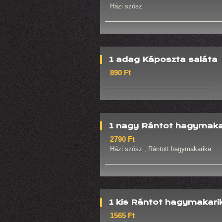
Házi szósz
1 adag Káposzta saláta
890 Ft
1 nagy Rántot hagymaka
2790 Ft
Házi szósz , Rántott hagymakarika
1 kis Rántot hagymakari
1565 Ft