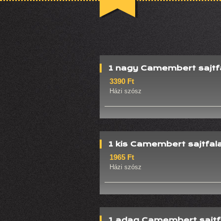
1 nagy Camembert sajtf
3390 Ft
Házi szósz
1 kis Camembert sajtfal
1965 Ft
Házi szósz
1 adag Camembert sajtf