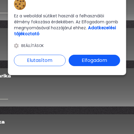
Hozzájárulás a sütikhez
Ez a weboldal sütiket használ a felhasználói
élmény fokozása érdekében. Az Elfogadom gomb
megnyomásával hozzájárul ehhez.
Adatkezelési
tájékoztató
BEÁLLÍTÁSOK
Elutasítom
Elfogadom
rika
ka