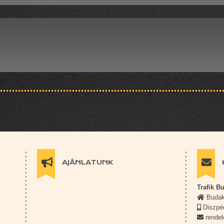
AJÁNLATUNK
Trafik B
Budake
Diszpéc
rendel