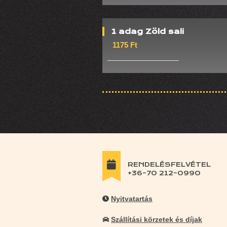
1 adag Zöld sali
1175 Ft
RENDELÉSFELVÉTEL
+36-70 212-0990
Nyitvatartás
Szállítási körzetek és díjak