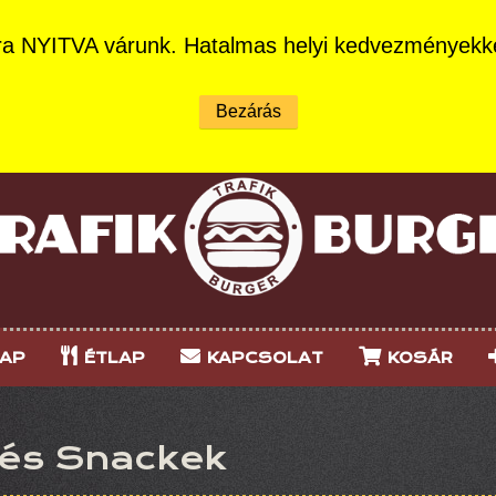
ra NYITVA várunk. Hatalmas helyi kedvezményekk
AP
ÉTLAP
KAPCSOLAT
KOSÁR
 és Snackek