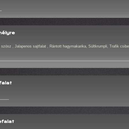
mélyre
ósz , Jalapenos sajtfalat , Rántott hagymakarika, Sültkrumpli, Trafik csibe
falat
efalat