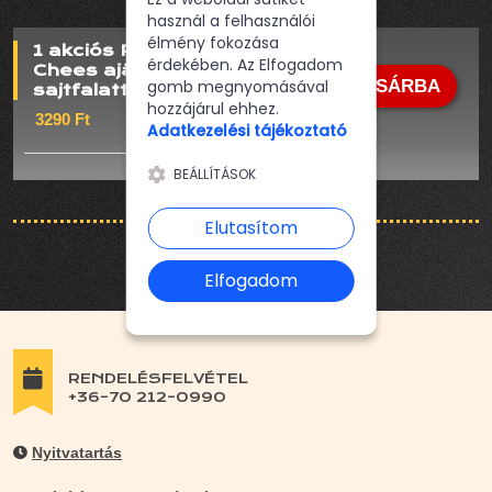
használ a felhasználói
élmény fokozása
1 akciós Páros Mac and
érdekében. Az Elfogadom
Chees ajándék Jalpenos
gomb megnyomásával
KOSÁRBA
sajtfalattal
hozzájárul ehhez.
3290 Ft
Adatkezelési tájékoztató
BEÁLLÍTÁSOK
Elutasítom
Elfogadom
RENDELÉSFELVÉTEL
+36-70 212-0990
Nyitvatartás