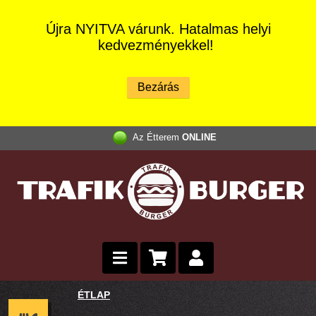
Újra NYITVA várunk. Hatalmas helyi
kedvezményekkel!
Az Étterem
ONLINE
ÉTLAP