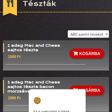
Tészták
1 adag Mac and Chees
sajtos tészta
KOSÁRBA
1500 Ft
1 adag Mac and Chees
sajtos tészta bacon
KOSÁRBA
morzsával
Hozzájárulás a
1990 Ft
sütikhez
Ez a weboldal sütiket