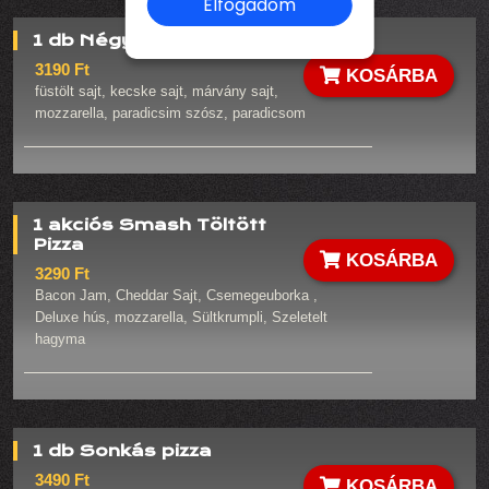
Elfogadom
1 db Négysajtos pizza
3190 Ft
KOSÁRBA
füstölt sajt, kecske sajt, márvány sajt,
mozzarella, paradicsim szósz, paradicsom
1 akciós Smash Töltött
Pizza
KOSÁRBA
3290 Ft
Bacon Jam, Cheddar Sajt, Csemegeuborka ,
Deluxe hús, mozzarella, Sültkrumpli, Szeletelt
hagyma
1 db Sonkás pizza
3490 Ft
KOSÁRBA