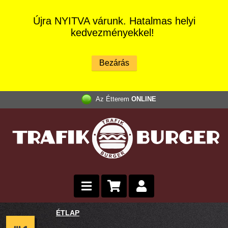
Újra NYITVA várunk. Hatalmas helyi
kedvezményekkel!
Az Étterem
ONLINE
ÉTLAP