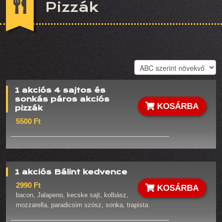
Pizzák
1 akciós 4 sajtos és
sonkás páros akciós
KOSÁRBA
pizzák
5500 Ft
1 akciós Bálint kedvence
2990 Ft
KOSÁRBA
bacon, Jalapeno, kecske sajt, kolbász,
mozzarella, paradicsim szósz, sonka, trapista