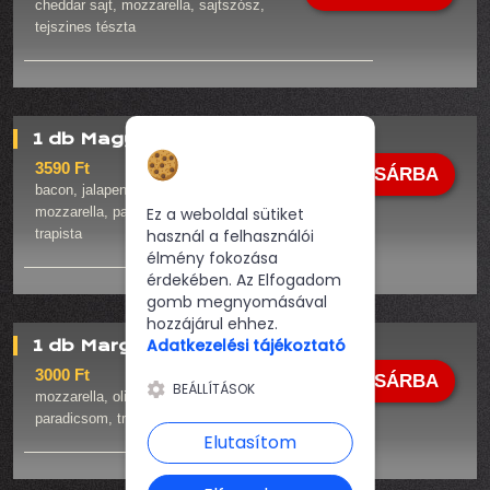
cheddar sajt, mozzarella, sajtszósz,
tejszines tészta
1 db Magyaros pizza
Hozzájárulás a
3590 Ft
KOSÁRBA
sütikhez
bacon, jalapeno, kolbász, lilahagyma,
Ez a weboldal sütiket
mozzarella, paradicsim szósz, paradicsom, tojás,
használ a felhasználói
trapista
élmény fokozása
érdekében. Az Elfogadom
gomb megnyomásával
hozzájárul ehhez.
Adatkezelési tájékoztató
1 db Margaréta pizza
3000 Ft
KOSÁRBA
BEÁLLÍTÁSOK
mozzarella, oliva olaj, paradicsim szósz,
paradicsom, trapista
Elutasítom