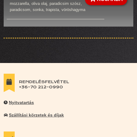
mozzarella, oliva olaj, paradicsim szósz,
paradicsom, sonka, trapista, vöröshagyma
RENDELÉSFELVÉTEL
+36-70 212-0990
Nyitvatartás
Szállítási körzetek és díjak