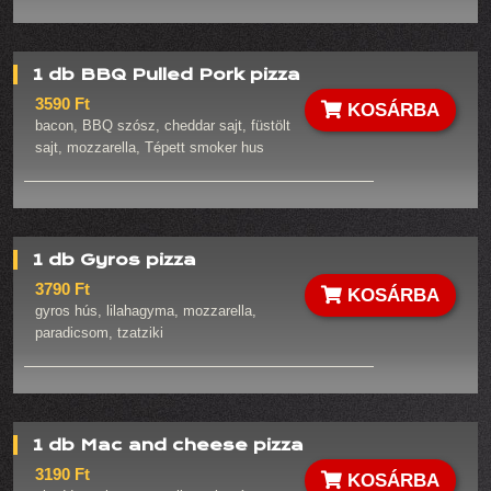
1 db BBQ Pulled Pork pizza
3590 Ft
KOSÁRBA
bacon, BBQ szósz, cheddar sajt, füstölt
sajt, mozzarella, Tépett smoker hus
1 db Gyros pizza
3790 Ft
KOSÁRBA
gyros hús, lilahagyma, mozzarella,
paradicsom, tzatziki
1 db Mac and cheese pizza
3190 Ft
KOSÁRBA